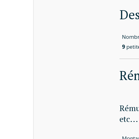
Des
Nombre
9
petit
Ré
Rémun
etc...
Montan