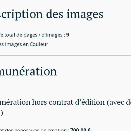
cription des images
 total de pages / d’images :
9
es images en Couleur
munération
ération hors contrat d’édition (avec dev
 )
t des honoraires de création :
700,00 €