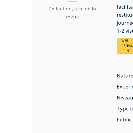
facilit
Collection, titre de la
restitu
revue
journée
1-2 vis
WEB
RÉSEAU
PRINT
Nature
Expéri
Niveau
Type d
Public 