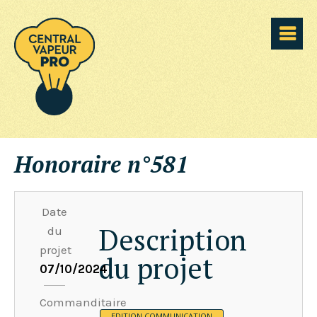
Honoraire n°581
Date
Description
du
projet
du projet
07/10/2024
Commanditaire
EDITION
COMMUNICATION