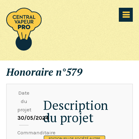
Honoraire n°579
Date
Description
du
projet
du projet
30/05/2024
Commanditaire
EDITION
JEU DE SOCIÉTÉ
AUTRE