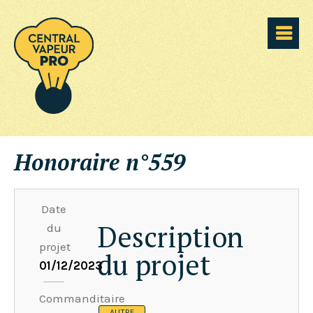
Honoraire n°559
Date
Description
du
projet
du projet
01/12/2023
Commanditaire
AUTRE