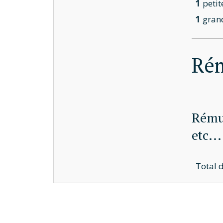
1
petit
1
grand
Ré
Rémun
etc...
Total 