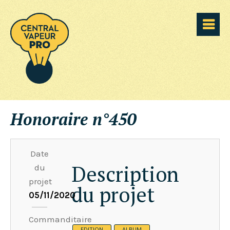
Honoraire n°450
Date
Description
du
projet
du projet
05/11/2020
Commanditaire
EDITION
ALBUM