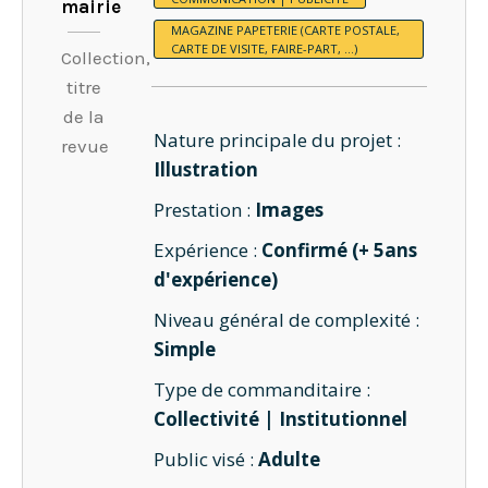
mairie
MAGAZINE PAPETERIE (CARTE POSTALE,
CARTE DE VISITE, FAIRE-PART, …)
Collection,
titre
de la
Nature principale du projet :
revue
Illustration
Prestation :
Images
Expérience :
Confirmé (+ 5ans
d'expérience)
Niveau général de complexité :
Simple
Type de commanditaire :
Collectivité | Institutionnel
Public visé :
Adulte