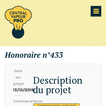
Honoraire n°433
Date
Description
du
projet
du projet
15/10/2019
Commanditaire
COMMUNICATION | PUBLICITÉ