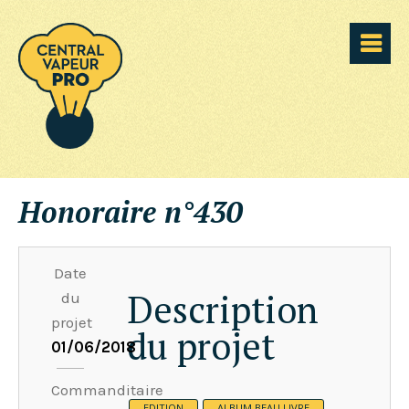
Honoraire n°430
Date
Description
du
projet
du projet
01/06/2018
Commanditaire
EDITION
ALBUM BEAU LIVRE