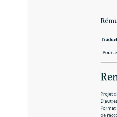
Rémun
Traduc
Pourcen
Rem
Projet 
D’autres
Format 
de racc