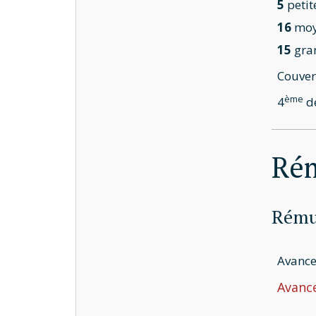
5
petit
16
moy
15
gra
Couver
ème
4
de
Ré
Rémun
Avance
Avance