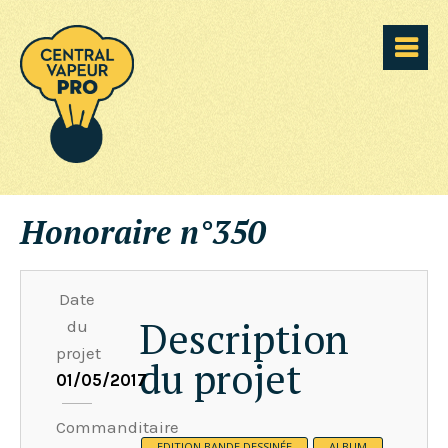
Honoraire n°350
Date
Description
du
projet
du projet
01/05/2017
Commanditaire
EDITION BANDE DESSINÉE
ALBUM