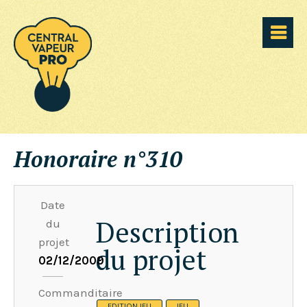
Honoraire n°310
Date
Description
du
projet
du projet
02/12/2009
Commanditaire
EDITION JEU
JEU