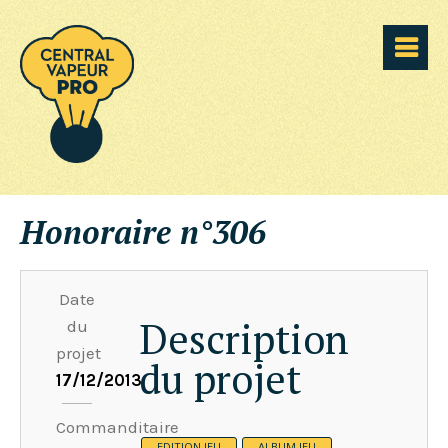
Honoraire n°306
Date
Description
du
projet
du projet
17/12/2013
Commanditaire
EDITION JEU
ALBUM JEU