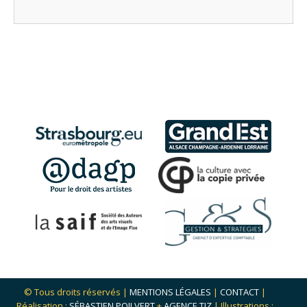
© Tous droits réservés |
MENTIONS LÉGALES
|
CONTACT
|
Réalisation :
SÉBASTIEN POILVERT
+
AGENCE TIZ
| Illustrations :