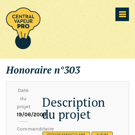
Honoraire n°303
Date
Description
du
projet
du projet
19/06/2009
Commanditaire
EDITION PARASCOLAIRE
ALBUM