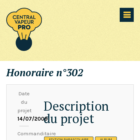
Honoraire n°302
Date
Description
du
projet
du projet
14/07/2009
Commanditaire
EDITION PARASCOLAIRE
ALBUM