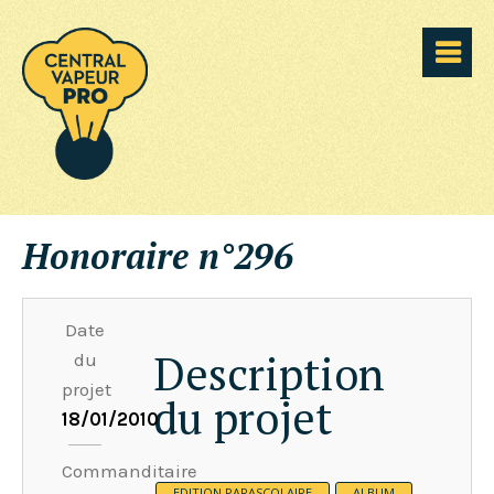
Honoraire n°296
Date
Description
du
projet
du projet
18/01/2010
Commanditaire
EDITION PARASCOLAIRE
ALBUM