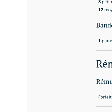
8
petit
12
moy
Bande
1
planc
Ré
Rémun
Forfai