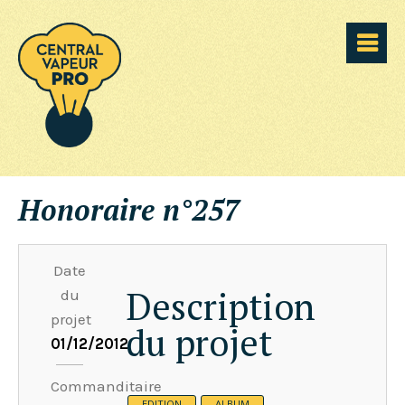
Honoraire n°257
Date
Description
du
projet
du projet
01/12/2012
Commanditaire
EDITION
ALBUM