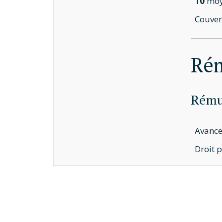
10
moye
Couver
Ré
Rémun
Avance
Droit 