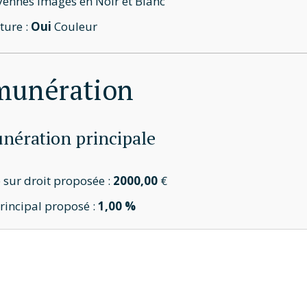
nnes images en Noir et Blanc
ture :
Oui
Couleur
munération
ération principale
 sur droit proposée :
2000,00
€
principal proposé :
1,00 %