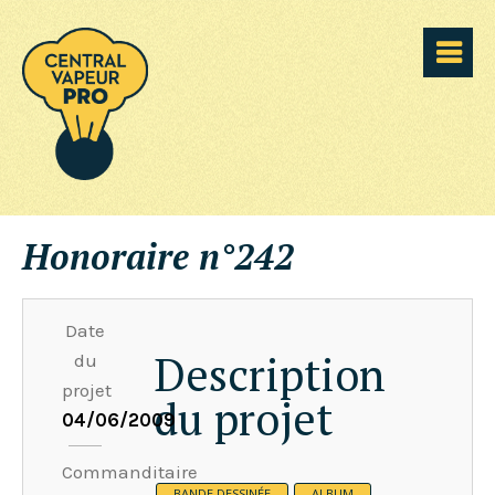
Honoraire n°242
Date
Description
du
projet
du projet
04/06/2009
Commanditaire
BANDE DESSINÉE
ALBUM