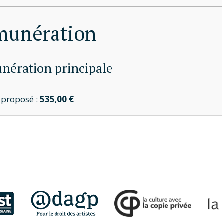
munération
ération principale
t proposé :
535,00 €