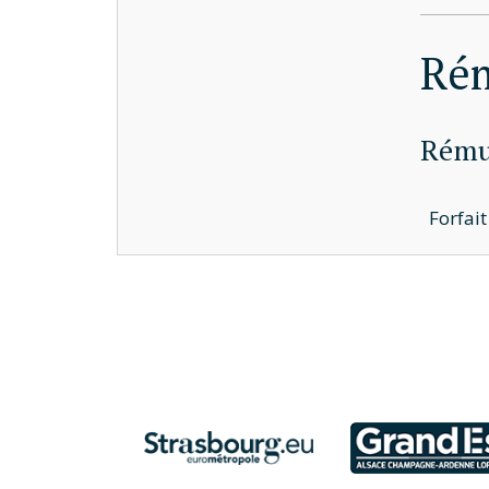
Ré
Rémun
Forfai