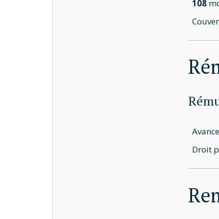
108
mo
Couver
Ré
Rémun
Avance
Droit 
Rem