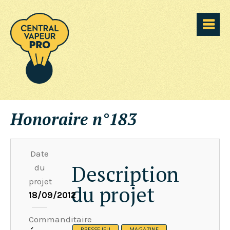
Honoraire n°183
Date
Description
du
projet
du projet
18/09/2012
Commanditaire
PRESSE JEU
MAGAZINE