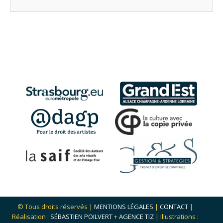
© Tous droits réservés |
MENTIONS LÉGALES
|
CONTACT
|
Réalisation :
SÉBASTIEN POILVERT
+
AGENCE TIZ
| Illustrations :