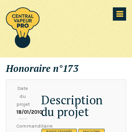
Honoraire n°173
Date
Description
du
projet
du projet
18/01/2010
Commanditaire
BANDE DESSINÉE
MAGAZINE