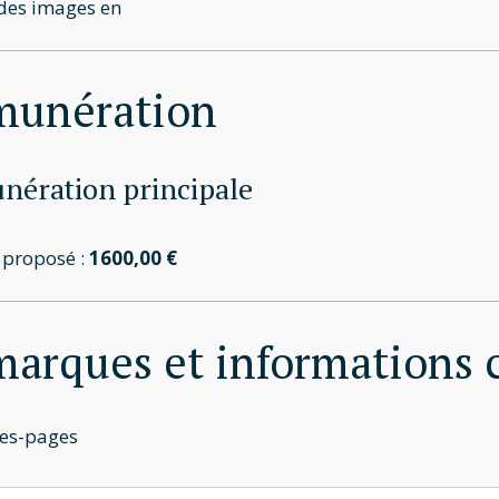
es images en
munération
ération principale
t proposé :
1600,00 €
arques et informations
es-pages