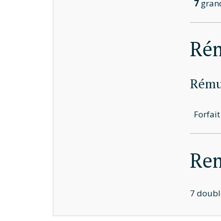
7
grand
Ré
Rémun
Forfai
Rem
7 doubl