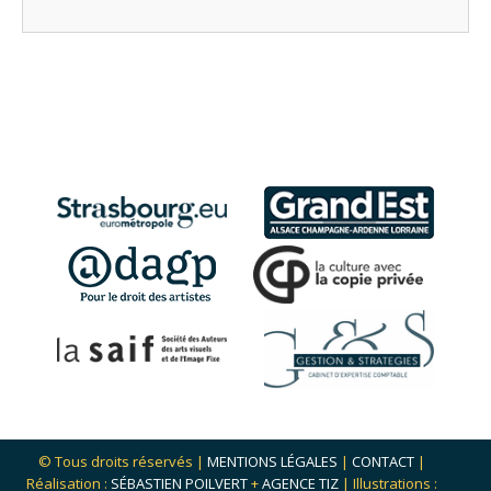
© Tous droits réservés |
MENTIONS LÉGALES
|
CONTACT
|
Réalisation :
SÉBASTIEN POILVERT
+
AGENCE TIZ
| Illustrations :