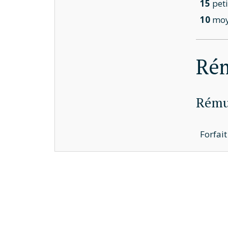
15
peti
10
moy
Ré
Rémun
Forfai