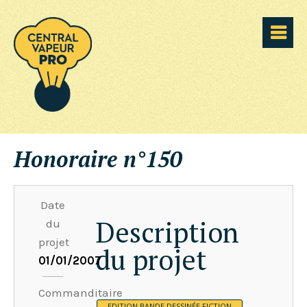
Honoraire n°150
Date
Description
du
projet
du projet
01/01/2007
Commanditaire
EDITION BANDE DESSINÉE FICTION