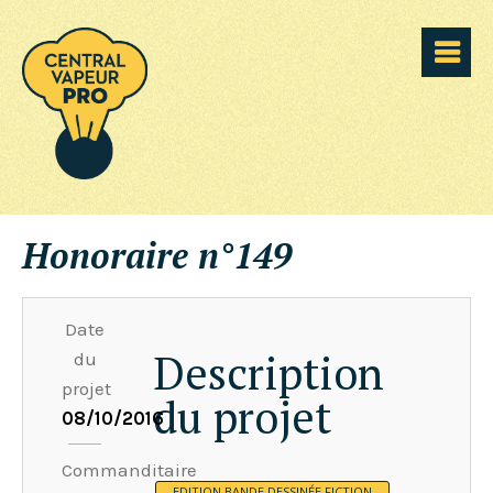
Honoraire n°149
Date
Description
du
projet
du projet
08/10/2016
Commanditaire
EDITION BANDE DESSINÉE FICTION