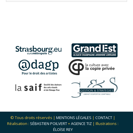
© Tous droits réservés |
MENTIONS LÉGALES
|
CONTACT
|
Réalisation :
SÉBASTIEN POILVERT
+
AGENCE TIZ
| Illustrations :
ÉLOÏSE REY