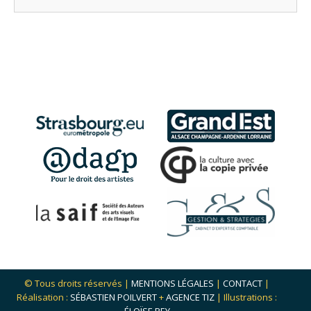
© Tous droits réservés |
MENTIONS LÉGALES
|
CONTACT
|
Réalisation :
SÉBASTIEN POILVERT
+
AGENCE TIZ
| Illustrations :
ÉLOÏSE REY